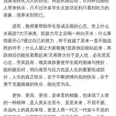
迅速地转化为人的自信。再如长跑运动，它同样也能给
人带来快乐，只不过许多学生太急功近利只看到吃力的
表象，境界未到而已。
进而，教师要帮助学生形成乐观的心态。世上什么
水最甜?大汗淋漓、筋疲力尽之后喝一杯白开水；什么事
情最开心?通过自己的努力，终于超越了原来一直不能战
胜的对手；什么人最让大家敬佩?是跌倒后能站起来，再
跌倒后仍能笑着爬起来!天将降大任于是人也，必先苦其
心志，劳其筋骨，饿其体肤要使学生面对困难与挫折，
能积极应对，明白痛苦与压力也是人生的重要组成部
分，人生的真正快乐，在于不断拼搏向前的快乐，在于
勇于克服困难的快乐，能化苦为乐。
更快、更高、更强，是体育的精髓，也体现了人类
的一种精神，是人类从古至今、直至未来，不屈不挠、
永远向上的真实体现，更是人类一代又一代奋斗不息的