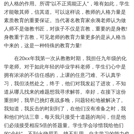
的人格的作用。所谓“以不正焉能正人”，唯有如此，学生
才能敬其师，信其道。可以这样说，教师的人格力量是
素质教育的重要保证。当代著名教育家余漪老师认为做
人师不是做教书匠，对孩子不仅是言教，重要的是身教!
身教重于言教，可见老师的教育力量更多的是从人格当
中来的，这是一种特殊的教育力量!
在20xx年我第一次从教教时期，我担任九年级的化
学老师。对于如此年轻的毕业学科老师，学生们心中是
拥有浓浓的不信任感的，上课的任意刁难、不认真学
习，我但淡然处之，终于，他们对我发起了进攻，不知
道从哪儿找来的难题想我寻求解答。幸好，在接下这份
重担时，我早已挑灯夜战多晚，问题轻松地被解决了。
我知道，我反击的时刻到了，在他们没有准备之时，我
和他们约法三章，每天我只接受十道题的询问，但是他
们必须接受相应5倍的答题量。学生学会珍惜我给他们
的“金针”，不到火烧眉毛，绝不乱用，自主学习的能力也