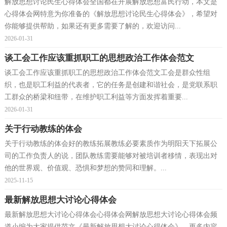
解放思想讨论民生心得体会全国都在开展解放思想富民行动，本文是
心得体会网特意为你准备的《解放思想讨论民生心得体会》，希望对
你能够提供帮助，如果还有更多需要了解的，欢迎访问...
2026-01-31
谈工会工作应该重抓职工的思想政治工作体会范文
谈工会工作应该重抓职工的思想政治工作体会范文工会是群众性组
织，也是职工利益的代表者，它的任务是创建和谐社会，是党联系职
工群众的桥梁和纽带，在维护职工利益等方面发挥着重要...
2026-01-31
关于行动教练的体会
关于行动教练的体会好的教练拓展教练必要素质作为明阳天下拓展公
司的工作负责人的说，团队教练需要能够对被培训者移情，表现出对
他的世界观、价值观、恐惧和梦想的赞同和理解。...
2025-11-15
最新解放思想大讨论心得体会
最新解放思想大讨论心得体会心得体会网解放思想大讨论心得体会频
道小编为大家提供范文《最新解放思想大讨论心得体会》，更多内容