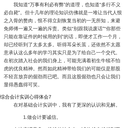
我知道“万事有利必有弊”的道理，也知道“多行不义
必自毙”。但十几年的理论知识仿佛就是一堆让当代人恨
之入骨的赘肉，恨不得立刻恢复当初的一无所知，来避
免师傅一遍又一遍的斥责。类似“别跟我说废话”“你那些
只能在靠证件的时候用的到”的话，即便才工作一个月，
却已经听到了太多太多。听得耳朵长茧，还依然不太愿
意承认这么多年的学习其实只是为了给自己一个交代。
在初次踏入社会的我们身上，可能充满着初生牛犊不怕
虎的优良精神。然而如此精神带给我们的可能仅是那股
不轻言放弃的倔劲而已吧。而且这股倔劲也只会让我们
显得愚蠢得可笑。
综合会计实训心得体会7
在对基础会计实训中，我有了更深的认识和见解。
1.做会计要诚信。