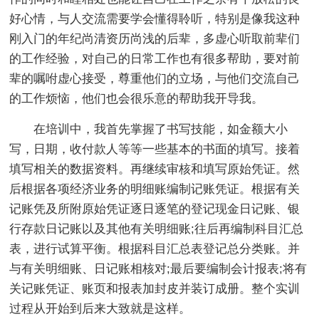
好心情，与人交流需要学会懂得聆听，特别是像我这种
刚入门的年纪尚清资历尚浅的后辈，多虚心听取前辈们
的工作经验，对自己的日常工作也有很多帮助，要对前
辈的嘱咐虚心接受，尊重他们的立场，与他们交流自己
的工作烦恼，他们也会很乐意的帮助我开导我。
在培训中，我首先掌握了书写技能，如金额大小
写，日期，收付款人等等一些基本的书面的填写。接着
填写相关的数据资料。再继续审核和填写原始凭证。然
后根据各项经济业务的明细账编制记账凭证。根据有关
记账凭及所附原始凭证逐日逐笔的登记现金日记账、银
行存款日记账以及其他有关明细账;往后再编制科目汇总
表，进行试算平衡。根据科目汇总表登记总分类账。并
与有关明细账、日记账相核对;最后要编制会计报表;将有
关记账凭证、账页和报表加封皮并装订成册。整个实训
过程从开始到后来大致就是这样。