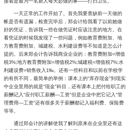
接着是最为一名新人每天必做的事——打扫卫生。
一天正常的工作开始了。首先我要查缺前一天做的
帐是否有遗漏，检查完毕后，郑会计给我看了以前她做
好的凭证，告诉我一些在做凭证时应该注意的地方。在
看凭证的时候我发现了一些问题，例如教育费附加、地
方教育费附加、城建税、水利建设费等不知道是怎么计
提的。后来郑会计告诉我商业企业的：教育费附加=增值
税3%;地方教育费附加=增值税2%;城建税=增值税7%;水
利建设费=销售收入1‰。还有一些科目和以前在学校学
的有所不同，最简单的举例：课本上的“库存现金”到现实
中企业里用的就是“现金”科目，还有课本上把付给职工的
薪酬记入“应付职工薪酬—工资”但是企业中把它记入“管
理费用—工资”还有很多关于薪酬都记入福利费、保险费
等等。
通过郑会计的讲解使我了解到原来在企业里还有这