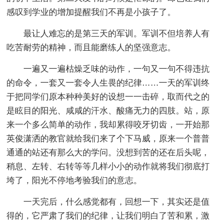
感叹到学业的增加提醒我们不再是小孩子了。
最让人难忘的是第三天的军训。军训不但培养人有
吃苦耐劳的精神，而且能磨练人的坚强意志。
一遍又一遍枯燥乏味的动作，一句又一句不得违抗
的命令，一套又一套令人生畏的纪律……一天的军训终
于把同学们原本种种美好的设想一一击碎，取而代之的
是眩目的阳光、咸咸的汗水、酸痛无力的四肢。站，原
来一个多么简单的动作，我却累得咬牙切齿，一开始那
英俊潇洒的教官就给我们来了个下马威，原来一个普普
通通的站还有那么大的学问。没想到苦的还在后头呢，
稍息、左转、右转等等几样小小的动作就将我们彻底打
垮了，阳光不停地考验我们的意志。
一天完后，什么感觉都有，回想一下，其实还是值
得的，它严肃了我们的纪律，让我们明白了苦和累，激