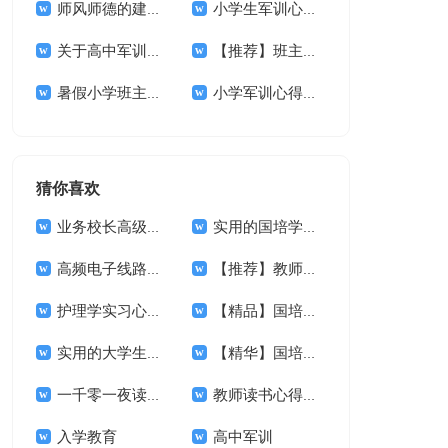
师风师德的建设心得体会
小学生军训心得体会【热门】
关于高中军训的体会14篇
【推荐】班主任培训心得体会汇总五篇
暑假小学班主任培训心得体会4篇
小学军训心得体会24篇
猜你喜欢
业务校长高级研修班北师大学习体会范文
实用的国培学习心得体会集合五篇
高频电子线路课程设计心得体会
【推荐】教师学习心得体会模板合集九篇
护理学实习心得体会范文
【精品】国培学习心得体会合集六篇
实用的大学生社会实践心得体会汇编7篇
【精华】国培学习心得体会集合6篇
一千零一夜读书心得体会范文（精选3篇）
教师读书心得体会
入学教育
高中军训