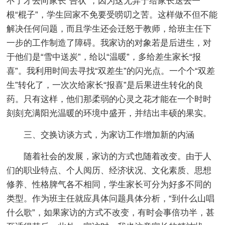
不了才去向家长“告状”，因为这无异于给家长送去一
根“棍子”，学生回家不免要受唠叨之苦。这样做不但不能
解决任何问题，而且学生还会迁怒于教师，给班主任下
一步的工作制造了障碍。我家访的对象若是后进生，对
于他们是“雪中送炭”，给以“温暖”，多给差生家长“报
喜”。我利用时间去寻找“双差生”的闪光点。一个个“双差
生”转化了，一次次给家长“报喜”是后果进生转化的良
药。只有这样，他们那柔弱的心灵之花才能在一个时时
刻刻充满阳光温暖的环境中盛开，并结出丰硕的果实。
三、交换访谈方式，为家访工作增加新的内涵
随着社会的发展，家访的方式也随着改变。由于人
们的职业特点、个人阅历、经济状况、文化素质、思想
修养、性格脾气各不相同，学生家长可分为好多不同的
类型。作为班主任就应具体问题具体分析，“到什么山唱
什么歌”，如果家访的方式不改变，有时会事倍功半，甚