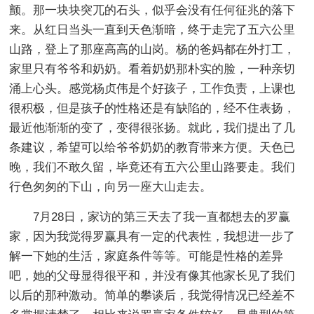
颤。那一块块突兀的石头，似乎会没有任何征兆的落下
来。从红日当头一直到天色渐暗，终于走完了五六公里
山路，登上了那座高高的山岗。杨的爸妈都在外打工，
家里只有爷爷和奶奶。看着奶奶那朴实的脸，一种亲切
涌上心头。感觉杨贞伟是个好孩子，工作负责，上课也
很积极，但是孩子的性格还是有缺陷的，经不住表扬，
最近他渐渐的变了，变得很张扬。就此，我们提出了几
条建议，希望可以给爷爷奶奶的教育带来方便。天色已
晚，我们不敢久留，毕竟还有五六公里山路要走。我们
行色匆匆的下山，向另一座大山走去。
7月28日，家访的第三天去了我一直都想去的罗赢
家，因为我觉得罗赢具有一定的代表性，我想进一步了
解一下她的生活，家庭条件等等。可能是性格的差异
吧，她的父母显得很平和，并没有像其他家长见了我们
以后的那种激动。简单的攀谈后，我觉得情况已经差不