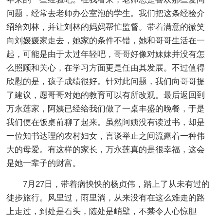
问题，经常去老师办公室泡的学生。我们把这条经验介
绍给刘林，并让刘林的妈妈帮忙监督。带着满意的微笑
向刘媛媛家走去，她家的条件不错，她和哥哥生活在一
起，可能是由于太过年轻吧，哥哥好像对妹妹并没有怎
么照顾和关心，在学习方面更是任由其发展。不过值得
欣慰的是，孩子成绩很好。针对此问题，我们向哥哥提
了建议，愿哥哥对她的教育可以有所改观。最后返回到
万永莲家，阿姨已经给我们做了一桌丰盛的晚餐，于是
我们便在饭桌前聊了起来。虽然阿姨没有读过书，却是
一位知书达理的农村妇女，言谈举止之间流露着一种伟
大的母爱。有这样的家长，万永莲真的是很幸福，这会
是她一辈子的财富。
7月27日，带着病怏怏的杨贞伟，踏上了从未有过的
徒步旅行。风里过，雨里淌，从来没有在这么难走的路
上走过，到处是石头，随处是峭壁，不禁令人心惊胆