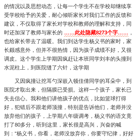
的情况以及思想动态，让每一个学生不在学校却继续享
受学校给予的关爱，耐心倾听家长对我们工作的反馈和
建议，不仅取得了家长对学校和教师的理解和支持，同
时还加深了教师与家长的
……此处隐藏8273个字……
，
也给家长带去了温暖。我们到达学生杨义书的家时，家
长颇感意外，但并不很热情，因为孩子成绩不好，又很
调皮。这个学生上学期因疯赶让本班同学刘丰的头撞到
水泥柱上，到医院缝了六针，这学期
又因疯撞让挖耳勺深嵌入顿佳倩同学的耳朵中，到
医院才取出来，但隔膜已受损。这样一个孩子，家长已
失去信心。我和他们讲他孩子的优点，比如篮球打得
好，犯错后不跟老师顶撞，特别是告诉他们，老师并没
放弃他们的孩子，上学期八年级调考，杨义书的语文竟
打了80多分，听到这里，家长很是高兴，兴奋的喊
到：“杨义书，你看，老师没放弃你，你要守纪律，好好