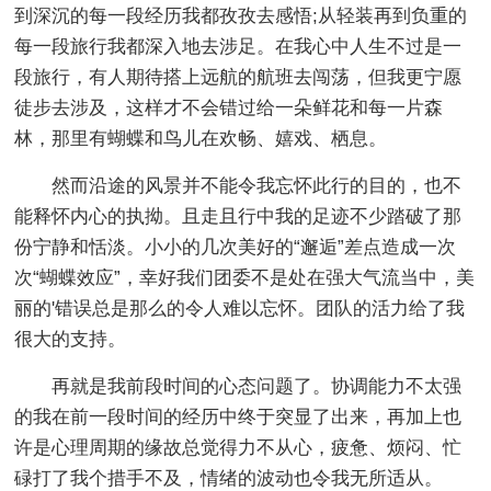
到深沉的每一段经历我都孜孜去感悟;从轻装再到负重的
每一段旅行我都深入地去涉足。在我心中人生不过是一
段旅行，有人期待搭上远航的航班去闯荡，但我更宁愿
徒步去涉及，这样才不会错过给一朵鲜花和每一片森
林，那里有蝴蝶和鸟儿在欢畅、嬉戏、栖息。
然而沿途的风景并不能令我忘怀此行的目的，也不
能释怀内心的执拗。且走且行中我的足迹不少踏破了那
份宁静和恬淡。小小的几次美好的“邂逅”差点造成一次
次“蝴蝶效应”，幸好我们团委不是处在强大气流当中，美
丽的'错误总是那么的令人难以忘怀。团队的活力给了我
很大的支持。
再就是我前段时间的心态问题了。协调能力不太强
的我在前一段时间的经历中终于突显了出来，再加上也
许是心理周期的缘故总觉得力不从心，疲惫、烦闷、忙
碌打了我个措手不及，情绪的波动也令我无所适从。