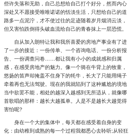
些许失落和无助，自己总想给自己打个好分，然而内心
深处又不愿接受唯唯诺诺的恬淡生活，只想给自己的道
路多一点泥泞，才不使过往的足迹随着岁月烟消云淡，
但又害怕跌倒得头破血流给自己的青春抹上一层恐慌。
自从加入朗特让我和我所喜爱的房地产事业有了进
了一步的接近：一份传单、一个咨询电话、一份分析报
告、一份调查问卷……都让我有小小的成就感和归属
感，在感受房地产的魅力。像一个骑在牛背上的牧童，
悠扬的笛声却掩盖不住身下的牦牛，长大了只能用绳子
牵着再也无法驾驶。现在的我就陷到了这种尴尬的境地
当中欲罢不能，相处的越深入越感到无所适从，就像哪
首歌唱的那样：越长大越孤单。人是不是越长大越觉得
害怕呢?
身在一个大的集体中，每天都在感受着自身的变
化：由幼稚到成熟的每一个过程我都悉心去聆听;从轻狂