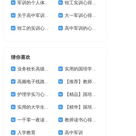
军训的个人体会(15篇)
钳工实训心得体会
关于高中军训的体会汇编13篇
大一军训心得体会集锦15篇
钳工的实训心得体会
高中军训的心得体会(14篇)
猜你喜欢
业务校长高级研修班北师大学习体会范文
实用的国培学习心得体会集合五篇
高频电子线路课程设计心得体会
【推荐】教师学习心得体会模板合集九篇
护理学实习心得体会范文
【精品】国培学习心得体会合集六篇
实用的大学生社会实践心得体会汇编7篇
【精华】国培学习心得体会集合6篇
一千零一夜读书心得体会范文（精选3篇）
教师读书心得体会
入学教育
高中军训